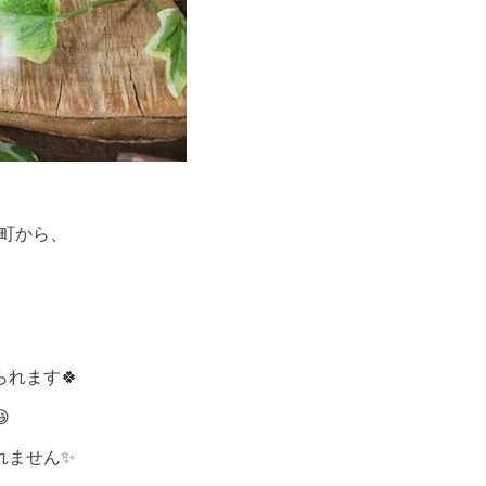
元町から、
れます🍀

れません✨