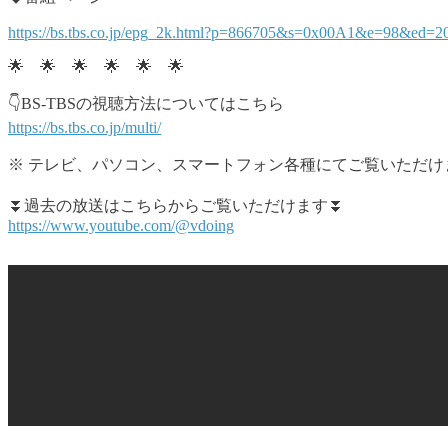
https://bs.tbs.co.jp/epg_2k.html?p=866705&s=0x00A1&e=98&ed=
🌟 🌟 🌟 🌟 🌟 🌟
👇BS-TBSの視聴方法についてはこちら
https://bs.tbs.co.jp/multi/
※ テレビ、パソコン、スマートフォン各種にてご覧いただけます
⏬過去の放送はこちらからご覧いただけます⏬
https://www.youtube.com/@vdoing