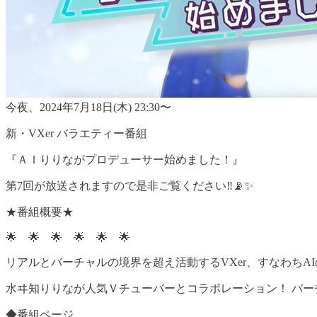
今夜、2024年7月18日(木) 23:30〜
新・VXer バラエティー番組
『ＡＩりりながプロデューサー始めました！』
第7回が放送されますので是非ご覧ください‼️📡✨
★番組概要★
🌟 🌟 🌟 🌟 🌟 🌟
リアルとバーチャルの境界を超え活動するVXer、すなわち
水ヰ知りりなが人気Ｖチューバーとコラボレーション！ バー
◆番組ページ