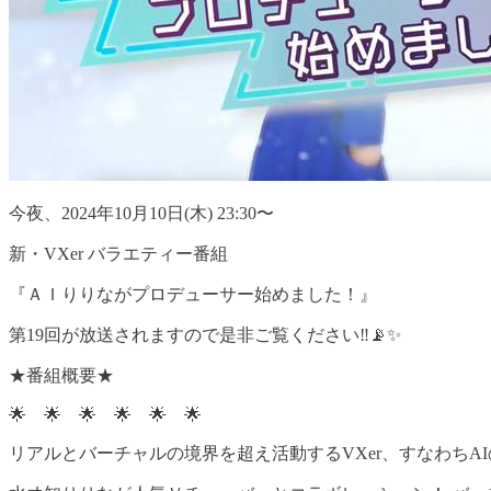
今夜、2024年10月10日(木) 23:30〜
新・VXer バラエティー番組
『ＡＩりりながプロデューサー始めました！』
第19回が放送されますので是非ご覧ください‼️📡✨
★番組概要★
🌟 🌟 🌟 🌟 🌟 🌟
リアルとバーチャルの境界を超え活動するVXer、すなわち