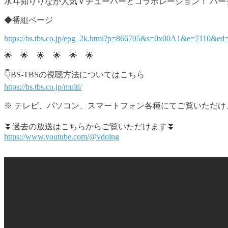
水ヰ知りりなが人気Ｖチューバーとコラボレーション！ バー
◆番組ページ
https://bs.tbs.co.jp/epg_2k.html?p=866705&s=0x00A1&e=7110&e
🌟 🌟 🌟 🌟 🌟 🌟
👇BS-TBSの視聴方法についてはこちら
https://bs.tbs.co.jp/multi/
※ テレビ、パソコン、スマートフォン各種にてご覧いただけます
⏬過去の放送はこちらからご覧いただけます⏬
https://www.youtube.com/@vdoing