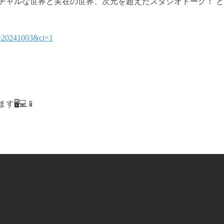
チャルな世界と実在の世界、次元を超えたスタジオトーク！ 
d=20241003&ci=1
️💻📱