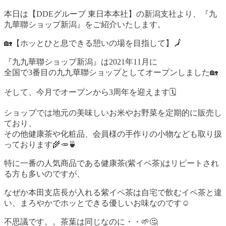
本日は【DDEグループ 東日本本社】の新潟支社より、『九
九華聯ショップ新潟』をご紹介いたします。
🏡【ホッとひと息できる憩いの場を目指して】🗾
『九九華聯ショップ新潟』は2021年11月に
全国で3番目の九九華聯ショップとしてオープンしました🏡
そして、今月でオープンから3周年を迎えます🗓️
ショップでは地元の美味しいお米やお野菜を定期的に販売し
ており、
その他健康茶や化粧品、会員様の手作りの小物なども取り扱
っております🌾🥕🍵
特に一番の人気商品である健康茶(紫イペ茶)はリピートされ
る方も多いのですが、
なぜか本田支店長が入れる紫イペ茶は自宅で飲むイペ茶と違
い、まろやかでホッとできる優しいお味なのです☺️
不思議です。。茶葉は同じなのに・・🌱🤔