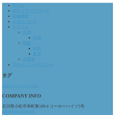
ホーム
WFCクラブについて
組織概要
入会について
イベント
九州
中国
関東
中部
東北
北海道
プライバシーポリシー
タグ
公式LINEアーカイブ2024/09
COMPANY INFO
石川県小松市串町東189-4 コーホーハイツ5号
info@wfc-club.com