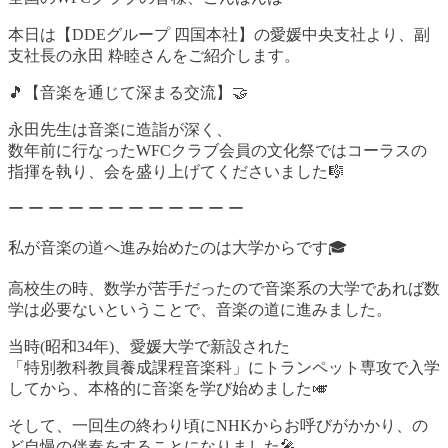
本日は【DDEグループ 四国本社】の愛媛中央支社より、副
支社長の永田 粋睦さんをご紹介します。
🎵【音楽を通じて深まる交流】🤝
永田先生は音楽に造詣が深く、
数年前に行なったWFCクラブ会員の文化祭ではコーラスの
指揮を執り、会を盛り上げてくださいました🎼
ー ー ー ー ー ー ー ー ー ー ー ー
私が音楽の道へ進み始めたのは大学からです🎓
高校生の時、数学が苦手だったので音楽系の大学であれば数
学は必要ないということで、音楽の道に進みました。
当時(昭和34年)、愛媛大学で新設された
「特別教科教員養成課程音楽科」にトランペット専攻で入学
してから、本格的に音楽を学び始めました🎺
そして、一回生の終わり頃にNHKからお呼びがかかり、の
ど自慢の伴奏をすることになりました🎤