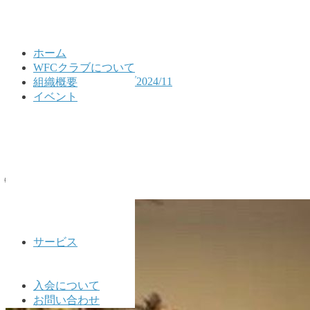
ホーム
WFCクラブについて
HOME
公式LINEアーカイブ2024/11
組織概要
2024/11/27
イベント
2024/11/27
2024年11月27日
🌐WFCクラブ公式🌐
サービス
入会について
お問い合わせ