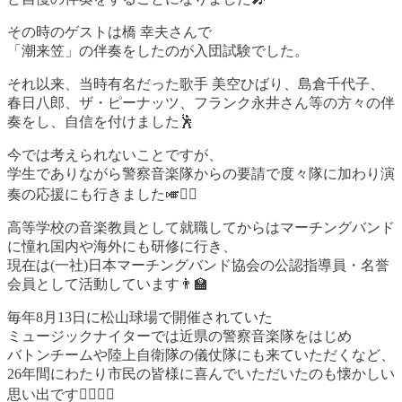
その時のゲストは橋 幸夫さんで
「潮来笠」の伴奏をしたのが入団試験でした。
それ以来、当時有名だった歌手 美空ひばり、島倉千代子、
春日八郎、ザ・ピーナッツ、フランク永井さん等の方々の伴
奏をし、自信を付けました🕺
今では考えられないことですが、
学生でありながら警察音楽隊からの要請で度々隊に加わり演
奏の応援にも行きました🎺👮‍♂️
高等学校の音楽教員として就職してからはマーチングバンド
に憧れ国内や海外にも研修に行き、
現在は(一社)日本マーチングバンド協会の公認指導員・名誉
会員として活動しています👨‍🏫
毎年8月13日に松山球場で開催されていた
ミュージックナイターでは近県の警察音楽隊をはじめ
バトンチームや陸上自衛隊の儀仗隊にも来ていただくなど、
26年間にわたり市民の皆様に喜んでいただいたのも懐かしい
思い出です🙋‍♀️🙋‍♂️