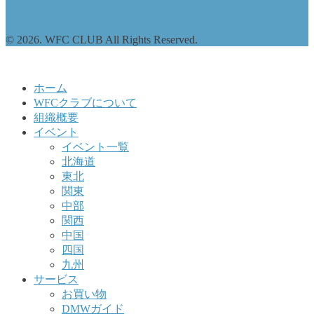
© 2026. WFC CLUB All Rights Reserved.
ホーム
WFCクラブについて
組織概要
イベント
イベント一覧
北海道
東北
関東
中部
関西
中国
四国
九州
サービス
お買い物
DMWガイド