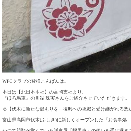
WFCクラブの皆様こんばんは。
本日は【北日本本社】の高岡支社より、
『ほろ馬車』の川端 珠実さんをご紹介させていただきます。
🦪【伏木に新たな温もりを⋯復興への挑戦と受け継がれる想い
富山県高岡市伏木(ふしき)に新しくオープンした『お食事処
かつて親類が営んでいた洋食屋『幌馬車』の想いを受け継ぎつ