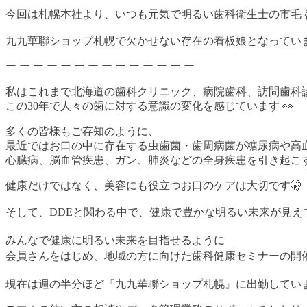
今回は札幌本社より、いつも元気で明るい歯科衛生士の市毛 
九九華聯ショップ札幌で欠かせない存在の看板娘となっています
ー ー ー ー ー ー ー ー ー ー ー ー ー ー
私はこれまで北海道の歯科クリニック、病院歯科、訪問歯科
この30年で人々の歯に対する意識の変化を感じています 👀
多くの皆様もご存知のように、
最近ではお口の中に存在する虫歯菌・歯周病菌が糖尿病や高
心臓病、脳血管疾患、ガン、肺炎などの全身疾患を引き起こす
健康だけではなく、美容にも役立つお口のケアは大切です🤫
そして、DDEと関わる中で、健康で豊かな明るい未来が見えて
みんなで健康に明るい未来を目指せるように
会員さんをはじめ、地域の方に向けた歯科健康セミナーの開催
現在は週の半分ほど『九九華聯ショップ札幌』に出勤していま