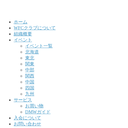
ホーム
WFCクラブについて
組織概要
イベント
イベント一覧
北海道
東北
関東
中部
関西
中国
四国
九州
サービス
お買い物
DMWガイド
入会について
お問い合わせ