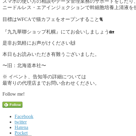
スマホの使い方の相談やデータ管理業務のサポートをしたり
ニードルレス・エアインジェクションで幹細胞培養上清液を
目標はWFCAで猫カフェをオープンすること🐈
『九九華聯ショップ札幌』にてお会いしましょう🏡
是非お気軽にお声がけください🙌
本日もお読みいただき有難うございました。
〜旧：北海道本社〜
※ イベント、告知等の詳細については
最寄りの代理店までお問い合わせください。
Follow me!
Facebook
twitter
Hatena
Pocket