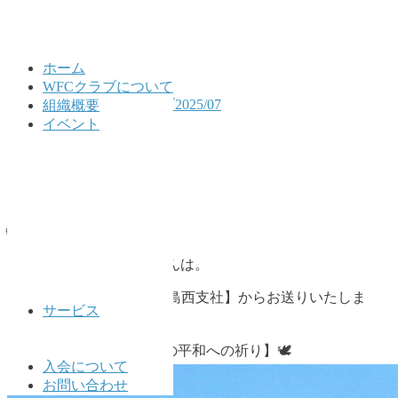
ホーム
WFCクラブについて
HOME
公式LINEアーカイブ2025/07
組織概要
2025/07/19
イベント
2025/07/19
2025年7月19日
🌐WFCクラブ公式🌐
WFCクラブの皆様こんばんは。
本日は【旧：四国本社 広島西支社】からお送りいたしま
サービス
す。
🕊️【被爆80年 広島からの平和への祈り】🕊️
入会について
お問い合わせ