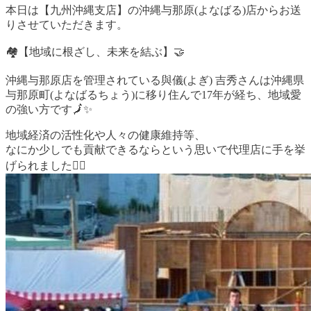
本日は【九州沖縄支店】の沖縄与那原(よなばる)店からお送
りさせていただきます。
🏘️【地域に根ざし、未来を結ぶ】🤝
沖縄与那原店を管理されている與儀(よぎ) 吉秀さんは沖縄県
与那原町(よなばるちょう)に移り住んで17年が経ち、地域愛
の強い方です🗾✨
地域経済の活性化や人々の健康維持等、
なにか少しでも貢献できるならという思いで代理店に手を挙
げられました🙋‍♂️