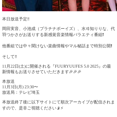
本日放送予定‼️
岡田実音、小池成（プラチナボーイズ）、水ヰ知りりな、代
羽つかさがお送りする新感覚音楽情報バラエティ番組❗️
他番組では中々聞けない楽曲情報やマル秘話まで特別公開❗️
そして‼️
11月22日(土)に開催される『FUURYUUFES 5.0 2025』の最
新情報もお送りさせていただきます🎉🎉🎉
本放送
11月3日(月) 23:30〜
放送局：テレビ埼玉
本放送終了後に以下サイトにて順次アーカイブが配信されま
すので、是非ご視聴ください📡⚡️