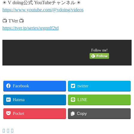
✴️ V doing公式 YouTubeチャンネル ✴️
https://www.youtube.com/@vdoing/videos
📺 TVer 📺
https://tver.jp/series/srgnnlf2td
Follow me!
Facebook
twitter
Hatena
LINE
Pocket
Copy