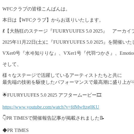
WFCクラブの皆様こんばんは。
本日は【WFCクラブ】からお送りいたします。
💃【大熱狂のステージ『FUURYUUFES 5.0 2025』 アー
2025年11月22日(土)に『FUURYUUFES 5.0 2025』を開催いた
VXer0号『水ヰ知りりな』、VXer1号『代羽つかさ』、Emotion Ar
そして、
様々なステージで活躍しているアーティストたちと共に
最先端の技術を駆使したパフォーマンスで最高潮に盛り上がりを魅
🌟FUURYUUFES 5.0 2025 アフタームービー🎞️
https://www.youtube.com/watch?v=fdMwftzg0KU
👇PR TIMESで開催報告記事が掲載されました📝
◆PR TIMES