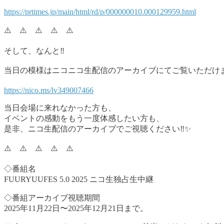
https://prtimes.jp/main/html/rd/p/000000010.000129959.html
⚠️ ⚠️ ⚠️ ⚠️ ⚠️
そして、なんと‼️
当日の模様はニコニコ生配信のアーカイブにてご覧いただけます‼
https://nico.ms/lv349007466
当日会場に来れなかった方も、
イベントの感動をもう一度体感したい方も、
是非、ニコ生配信のアーカイブでご視聴ください‼️✨
⚠️ ⚠️ ⚠️ ⚠️ ⚠️
◇番組名
FUURYUUFES 5.0 2025 ニコ生独占生中継
◇番組アーカイブ視聴期間
2025年11月22日〜2025年12月21日まで。