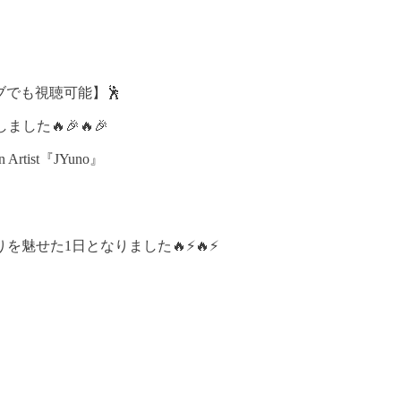
カイブでも視聴可能】🕺
しました🔥🎉🔥🎉
tist『JYuno』
せた1日となりました🔥⚡️🔥⚡️