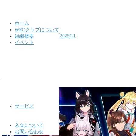
ホーム
WFCクラブについて
HOME
公式LINEアーカイブ2025/11
組織概要
2025/11/29
イベント
2025/11/29
2025年11月29日
🌐WFCクラブ公式🌐
サービス
入会について
お問い合わせ