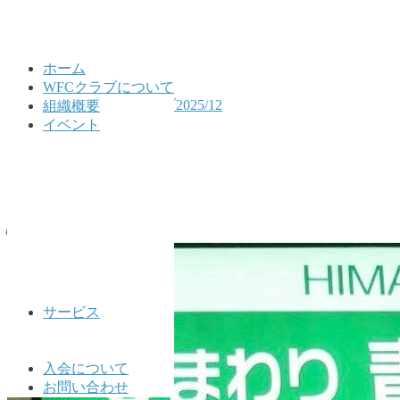
ホーム
WFCクラブについて
HOME
公式LINEアーカイブ2025/12
組織概要
2025/12/06
イベント
2025/12/06
2025年12月6日
🌐WFCクラブ公式🌐
サービス
入会について
お問い合わせ