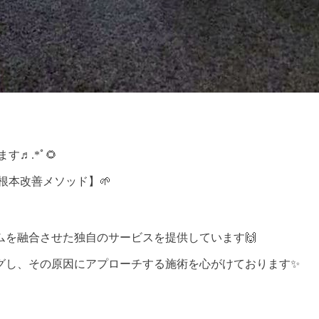
♬.*ﾟ🌻
根本改善メソッド】🌱
を融合させた独自のサービスを提供しています🙌
グし、その原因にアプローチする施術を心がけております✨