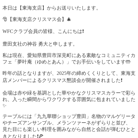
本日は【東海支店】からお送りいたします。
🎅【東海支店クリスマス会】🎄
WFCクラブ会員の皆様、こんにちは❗️
豊田支社の神谷 勇大と申します。
私は現在、愛知県豊田市深見町にある素敵なコミュニティカ
フェ「夢叶庵（ゆめとあん）」でお手伝いをしています🤲
昨年の話となりますが、2025年の締めくくりとして、東海支
店メンバーによるクリスマス懇談会が開催されました❗️
会場は赤や緑を基調とした華やかなクリスマスカラーで彩ら
れ、入った瞬間からワクワクする雰囲気に包まれていました
✨
テーブルには「九九華聯ショップ豊田」名物のマルゲリータ
やチーズアンサンブル、メランツァーネがずらりと並び、
見た目にも楽しい料理を囲みながら自然と会話が弾むひとと
きとなりました❗️🍕