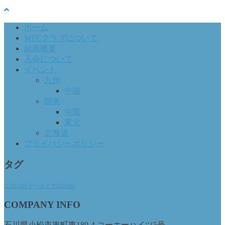
ホーム
WFCクラブについて
組織概要
入会について
イベント
九州
中国
関東
中部
東北
北海道
プライバシーポリシー
タグ
公式LINEアーカイブ2024/09
COMPANY INFO
石川県小松市串町東189-4 コーホーハイツ5号