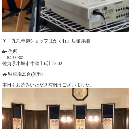
🌸『九九華聯ショップはがくれ』店舗詳細
🏡 住所
〒849-0305
佐賀県小城市牛津上砥川1602
🚗 駐車場25台(無料)
本日もお読みいただき有難うございました。