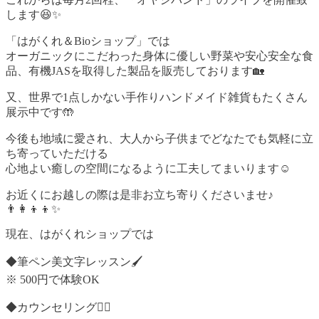
します😆✨
「はがくれ＆Bioショップ」では
オーガニックにこだわった身体に優しい野菜や安心安全な食
品、有機JASを取得した製品を販売しております🏡
又、世界で1点しかない手作りハンドメイド雑貨もたくさん
展示中です🤲
今後も地域に愛され、大人から子供までどなたでも気軽に立
ち寄っていただける
心地よい癒しの空間になるように工夫してまいります☺️
お近くにお越しの際は是非お立ち寄りくださいませ♪
👨‍👩‍👦‍👦✨
現在、はがくれショップでは
◆筆ペン美文字レッスン🖌️
※ 500円で体験OK
◆カウンセリング🙋‍♀️