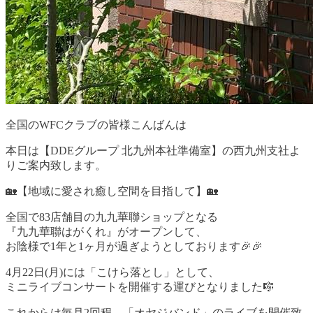
全国のWFCクラブの皆様こんばんは
本日は【DDEグループ 北九州本社準備室】の西九州支社よ
りご案内致します。
🏡【地域に愛され癒し空間を目指して】🏡
全国で83店舗目の九九華聯ショップとなる
『九九華聯はがくれ』がオープンして、
お陰様で1年と1ヶ月が過ぎようとしております🎉🎉
4月22日(月)には「こけら落とし」として、
ミニライブコンサートを開催する運びとなりました🎼
これからは毎月2回程、「オヤジバンド」のライブを開催致