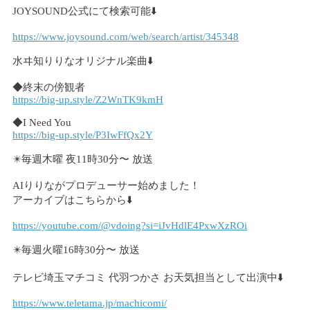
JOYSOUND公式にて検索可能⬇️
https://www.joysound.com/web/search/artist/345348
水ヰ知りりなオリジナル楽曲⬇️
◆終末の傍観者
https://big-up.style/Z2WnTK9kmH
◆I Need You
https://big-up.style/P3IwFfQx2Y
✴️毎週木曜 夜11時30分〜 放送
AIりりながプロデューサー始めました！
アーカイブはこちらから⬇️
https://youtube.com/@vdoing?si=iJvHdlE4PxwXzROi
✴️毎週火曜16時30分〜 放送
テレビ埼玉マチコミ 代羽つかさ お天気担当として出演中⬇️
https://www.teletama.jp/machicomi/