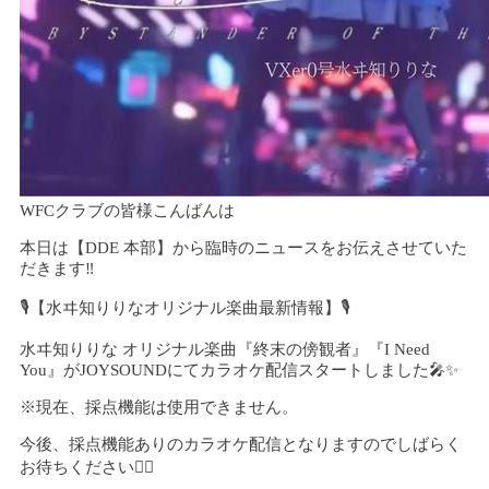
WFCクラブの皆様こんばんは
本日は【DDE 本部】から臨時のニュースをお伝えさせていた
だきます‼️
🎙️【水ヰ知りりなオリジナル楽曲最新情報】🎙️
水ヰ知りりな オリジナル楽曲『終末の傍観者』『I Need
You』がJOYSOUNDにてカラオケ配信スタートしました🎤✨
※現在、採点機能は使用できません。
今後、採点機能ありのカラオケ配信となりますのでしばらく
お待ちください🙇‍♀️