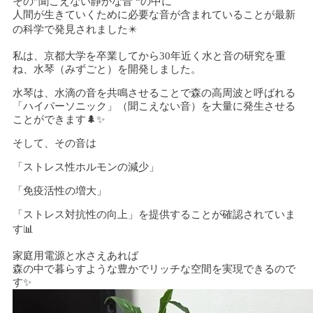
その”聞こえない静かな音 “の中に
人間が生きていくために必要な音が含まれていることが最新
の科学で発見されました✴️
私は、京都大学を卒業してから30年近く水と音の研究を重
ね、水琴（みずごと）を開発しました。
水琴は、水滴の音を共鳴させることで森の高周波と呼ばれる
「ハイパーソニック」（聞こえない音）を大量に発生させる
ことができます🌲✨
そして、その音は
「ストレス性ホルモンの減少」
「免疫活性の増大」
「ストレス対抗性の向上」を提供することが確認されていま
す📊
家庭用電源と水さえあれば
森の中で暮らすような豊かでリッチな空間を実現できるので
す✨