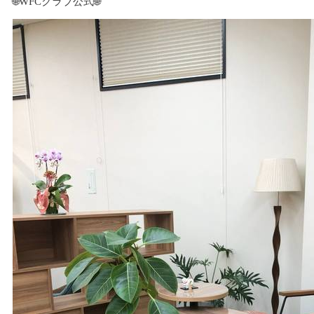
🌐WFCクラブ公式🌐