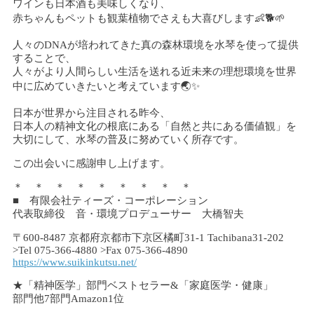
ワインも日本酒も美味しくなり、
赤ちゃんもペットも観葉植物でさえも大喜びします👶🐕🌱
人々のDNAが培われてきた真の森林環境を水琴を使って提供
することで、
人々がより人間らしい生活を送れる近未来の理想環境を世界
中に広めていきたいと考えています🌏✨
日本が世界から注目される昨今、
日本人の精神文化の根底にある「自然と共にある価値観」を
大切にして、水琴の普及に努めていく所存です。
この出会いに感謝申し上げます。
＊ ＊ ＊ ＊ ＊ ＊ ＊ ＊ ＊
■ 有限会社ティーズ・コーポレーション
代表取締役 音・環境プロデューサー 大橋智夫
〒600-8487 京都府京都市下京区橘町31-1 Tachibana31-202
>Tel 075-366-4880 >Fax 075-366-4890
https://www.suikinkutsu.net/
★「精神医学」部門ベストセラー&「家庭医学・健康」
部門他7部門Amazon1位