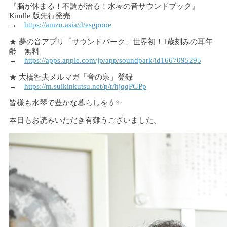
『脳が休まる！不調が治る！水琴の音サウンドブック』
Kindle 版先行発売
→
https://amzn.asia/d/esgpooe
★ 夢の音アプリ「サウンドパーク」世界初！1歳刻みの耳年
齢 無料
→
https://apps.apple.com/jp/app/soundpark/id1667095295
★ 大橋智夫メルマガ「音の泉」登録
→
https://m.suikinkutsu.net/p/r/hjqqPGPp
皆様も水琴で豊かな暮らしを💧✨
本日もお読みいただき有難うございました。