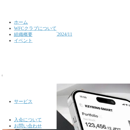
ホーム
WFCクラブについて
HOME
公式LINEアーカイブ2024/11
組織概要
2024/11/30
イベント
2024/11/30
2024年11月30日
🌐WFCクラブ公式🌐
サービス
入会について
お問い合わせ