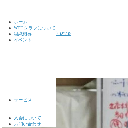
ホーム
WFCクラブについて
HOME
公式LINEアーカイブ2025/06
組織概要
2025/06/24
イベント
2025/06/24
2025年6月24日
🌐WFCクラブ公式🌐
サービス
入会について
お問い合わせ