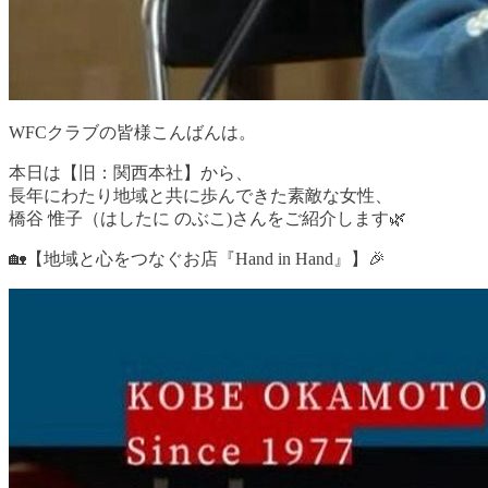
WFCクラブの皆様こんばんは。
本日は【旧：関西本社】から、
長年にわたり地域と共に歩んできた素敵な女性、
橋谷 惟子（はしたに のぶこ)さんをご紹介します🌿
🏡【地域と心をつなぐお店『Hand in Hand』】🎉