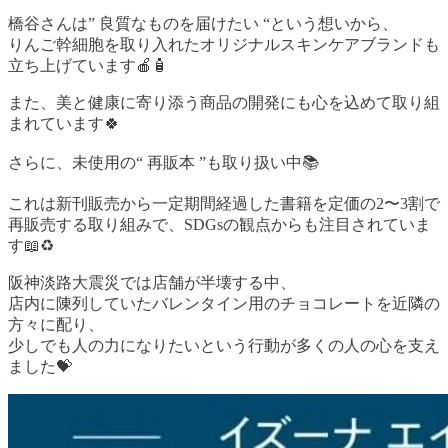
橋谷さんは” 良質なものを届けたい “という想いから、
りんご幹細胞を取り入れたオリジナルスキンケアブランドも
立ち上げています🍎🧴
また、美と健康に寄り添う商品の開発にも心を込めて取り組
まれています🍀
さらに、未使用の“ 再販本 ”も取り扱い中📚
これは新刊販売から一定期間経過した書籍を定価の2〜3割で
再販売する取り組みで、SDGsの観点からも注目されていま
す📖♻️
阪神淡路大震災では店舗が半壊する中、
店内に陳列していたバレンタイン用のチョコレートを近隣の
方々に配り、
少しでも人の力になりたいという行動が多くの人の心を支え
ました💝