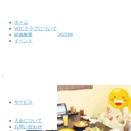
ホーム
WFCクラブについて
HOME
公式LINEアーカイブ2025/08
組織概要
2025/08/21
イベント
2025/08/21
2025年8月21日
🌐WFCクラブ公式🌐
サービス
入会について
お問い合わせ