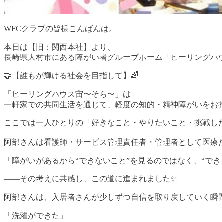
WFCクラブの皆様こんばんは。
本日は【旧：関西本社】より、
長崎県大村市にある障がい者グループホーム「ヒーリングハウ
🤝【誰もが輝ける社会を目指して】🌈
「ヒーリングハウス宙〜そら〜」は
一軒家での共同生活を通じて、軽度の知的・精神障がいをお持
ここでは一人ひとりの「好きなこと・やりたいこと・挑戦した
阿部さんは看護師・サービス管理責任者・管理者として医療だけ
「障がいがあるから“できないこと”を見るのではなく、“でき
——その考えに共感し、この道に進まれました✨
阿部さんは、入居者さんが少しずつ自信を取り戻していく瞬間
「洗濯ができた」