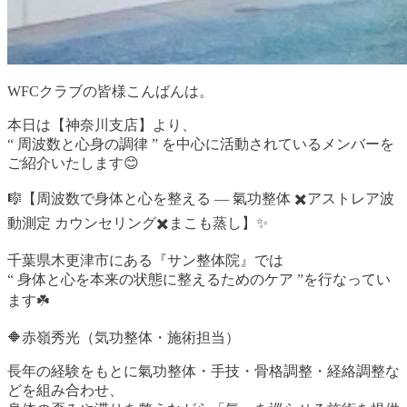
WFCクラブの皆様こんばんは。
本日は【神奈川支店】より、
“ 周波数と心身の調律 ” を中心に活動されているメンバーを
ご紹介いたします😊
🎼【周波数で身体と心を整える ― 氣功整体 ✖️アストレア波
動測定 カウンセリング✖️まこも蒸し】✨
千葉県木更津市にある『サン整体院』では
“ 身体と心を本来の状態に整えるためのケア ”を行なってい
ます☘️
🔶赤嶺秀光（気功整体・施術担当）
長年の経験をもとに氣功整体・手技・骨格調整・経絡調整な
どを組み合わせ、