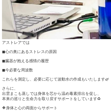
アストレアでは
◼︎心の奥にあるストレスの原因
◼︎臓器が抱える感情の履歴
◼︎今必要な周波数
これらを測定し、必要に応じて波動水の作成もいたします🌿
さらに、
出雲まこも蒸しでは身体を芯から温め毒素排出を促し、
本来の巡りと生命力を取り戻すサポートをしています♻️
🔶身体と心の両面からサポート