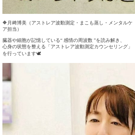
🔶月﨑博美（アストレア波動測定・まこも蒸し・メンタルケ
ア担当）
臓器や細胞が記憶している“ 感情の周波数 ”を読み解き、
心身の状態を整える「アストレア波動測定カウンセリング」
を行っています🕊️