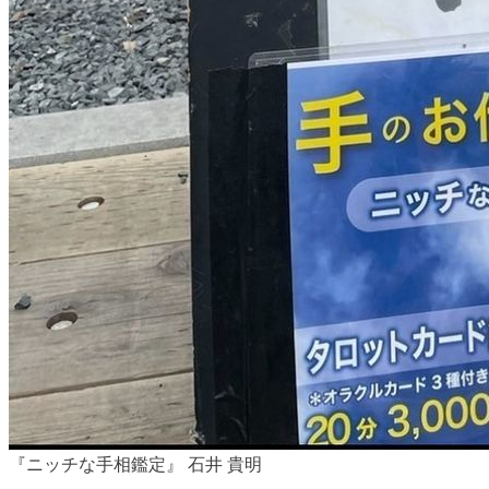
『ニッチな手相鑑定』 石井 貴明