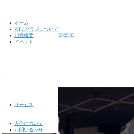
ホーム
WFCクラブについて
HOME
公式LINEアーカイブ2025/03
組織概要
2025/03/10
イベント
2025/03/10
2025年3月10日
🌐WFCクラブ公式🌐
サービス
入会について
お問い合わせ