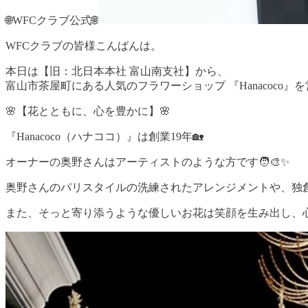
🌐WFCクラブ公式🌐
WFCクラブの皆様こんばんは。
本日は【旧：北日本本社 富山南支社】から、
富山市茶屋町にある人気のフラワーショップ 『Hanacoco
🌸【花とともに、心を豊かに】🌸
『Hanacoco（ハナココ）』は創業19年🏡
オーナーの奥野さんはアーティストのような方です🧑‍🎨✨
奥野さんのパリスタイルの洗練されたアレンジメントや、独創
また、そっと寄り添うような優しいお花は笑顔を生み出し、心